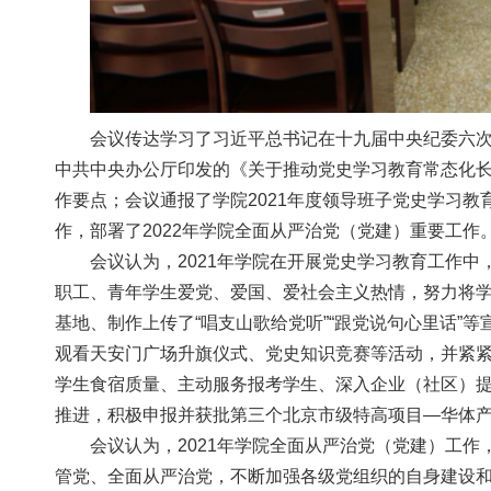
会议传达学习了习近平总书记在十九届中央纪委六次全
中共中央办公厅印发的《关于推动党史学习教育常态化长
作要点；会议通报了学院2021年度领导班子党史学习教育
作，部署了2022年学院全面从严治党（党建）重要工作
会议认为，2021年学院在开展党史学习教育工作中
职工、青年学生爱党、爱国、爱社会主义热情
基地、制作上传了“唱支山歌给党听”“跟党说句心里话”等
观看天安门广场升旗仪式、党史知识竞赛等活动，并紧紧
学生食宿质量、主动服务报考学生、深入企业（社区
推进，积极申报并获批第三个北京市级特高项目—华体产业
会议认为，2021年学院全面从严治党（党建）工作
管党、全面从严治党，不断加强各级党组织的自身建设