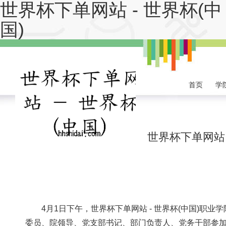
世界杯下单网站 - 世界杯(中
国)
首页
学
世界杯下单网站 
4月1日下午，世界杯下单网站 - 世界杯(中国)
委员、院领导、党支部书记、部门负责人、党务干部