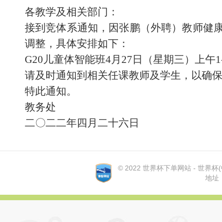
各教学及相关部门：
接到竞体系通知，因张鹏（外聘）教师健
调整，具体安排如下：
G20儿童体智能
班
4
月
27
日（星期三）上午
1
请及时通知到相关任课教师及学生，以确保正常
特此通知。
教务处
二
〇
二二年四月二十六日
© 2022 世界杯下单网站 - 世界杯(中国
地址