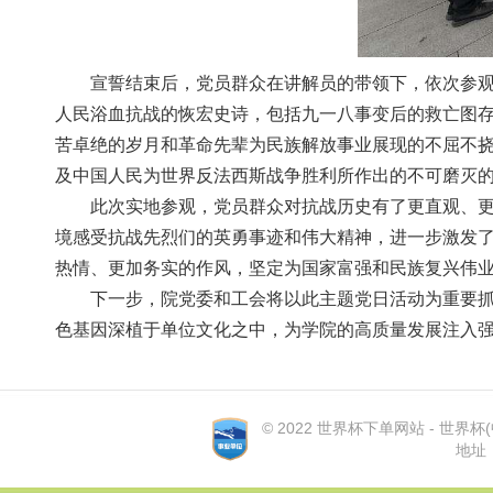
宣誓结束后，党员群众在讲解员的带领下，依次参观
人民浴血抗战的恢宏史诗，包括九一八事变后的救亡图
苦卓绝的岁月和革命先辈为民族解放事业展现的不屈不挠
及中国人民为世界反法西斯战争胜利所作出的不可磨灭的贡
此次实地参观，党员群众对抗战历史有了更直观、更
境感受抗战先烈们的英勇事迹和伟大精神，进一步激发了党
热情、更加务实的作风，坚定为国家富强和民族复兴伟业努
下一步，院党委和工会将以此主题党日活动为重要抓手
色基因深植于单位文化之中，为学院的高质量发展注入强
© 2022 世界杯下单网站 - 世界杯(中国
地址